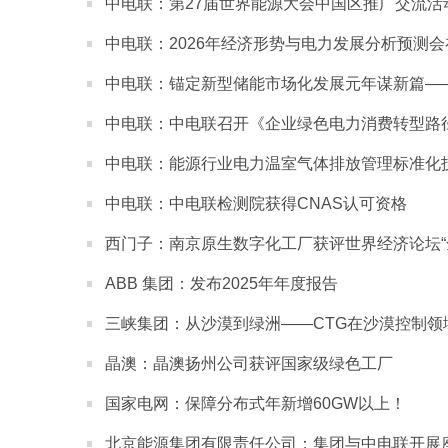
中电联：第27届世界能源大会中国区推广交流活
中电联：2026年经济形势与电力发展分析预测
中电联：锚定新型储能市场化发展元年谋新篇—
中电联：中电联召开《企业绿色电力消费转型路
中电联：能源行业电力温室气体排放管理标准化
中电联：中电联检测院获得CNAS认可资格
西门子：南京原生数字化工厂获评世界经济论坛“
ABB 集团：发布2025年年度报告
三峡集团：从沙漠到绿洲——CTG在沙漠控制领
晶澳：晶澳扬州公司获评国家级绿色工厂
国家电网：保障分布式年新增60GW以上！
北京能源集团有限责任公司：集团与中电联开展