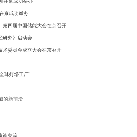
动在京成功举办
会在京成功举办
—第四届中国储能大会在京召开
径研究》启动会
技术委员会成立大会在京召开
全球灯塔工厂”
域的新前沿
座谈交流