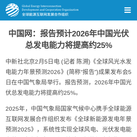
中国网：报告预计2026年中国光伏
总发电能力将提高约25%
中新社北京2月5日电 (记者 陈溯)《全球风光水发
电能力年景预测2026》(简称“报告”)成果发布会5
日在中国气象局举行。报告预测，2026年中国光
伏总发电能力将提高约25%。
2025年，中国气象局国家气候中心携手全球能源
互联网发展合作组织发布《全球新能源发电年景
预测2025》，系统性实现全球风电、光伏发电能