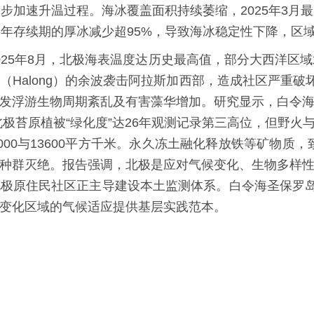
一步加速升温过程。海冰覆盖面积持续萎缩，2025年3月
四年存续期的厚冰减少超95%，导致海冰稳定性下降，区
5年8月，北极海表温度达历史最高值，部分大西洋区域水温较
浪”（Halong）的余波袭击阿拉斯加西部，造成社区严重
发浮游生物周期紊乱及有害藻华增加。研究显示，白令海
北极苔原植被“绿化度”达26年观测记录第三高位，但野火与
00与13600平方千米。永久冻土融化释放铁等矿物质，致
种群灭绝。报告强调，北极是应对气候变化、生物多样
极原住民社区正主导建设本土监测体系。白令海圣保罗岛
变化区域的气候适应提供基层实践范本。