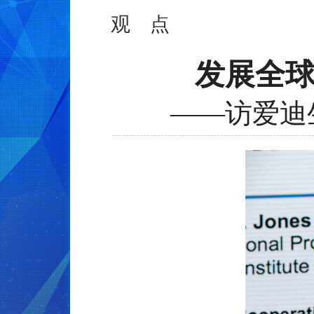
观 点
发展全
——访爱迪